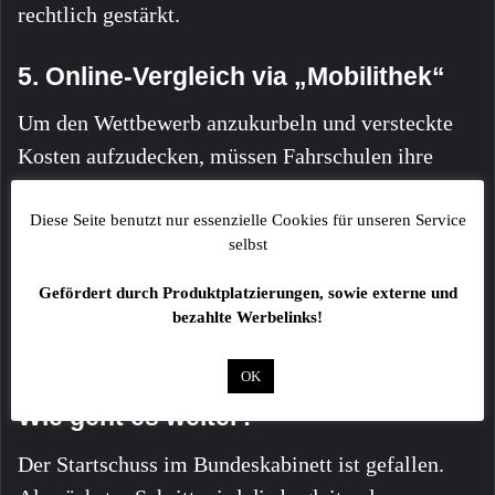
rechtlich gestärkt.
5. Online-Vergleich via „Mobilithek“
Um den Wettbewerb anzukurbeln und versteckte
Kosten aufzudecken, müssen Fahrschulen ihre
Preise sowie die Erfolgsquoten ihrer Prüflinge
künftig online
in der staatlichen Datenbank
Diese Seite benutzt nur essenzielle Cookies für unseren Service
selbst
„Mobilithek“ veröffentlichen. Eltern und
Fahrschüler erhalten so erstmals ein transparentes
Gefördert durch Produktplatzierungen, sowie externe und
bezahlte Werbelinks!
Werkzeug, um Qualität und Kosten der Anbieter
direkt miteinander zu vergleichen.
OK
Wie geht es weiter?
Der Startschuss im Bundeskabinett ist gefallen.