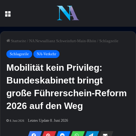
Menü
Startseite
/
NA Newsallianz Schweinfurt-Main-Rhön
/
Schlagzeile
Schlagzeile
NA-Verkehr
Mobilität kein Privileg:
Bundeskabinett bringt
große Führerschein-Reform
2026 auf den Weg
Letztes Update 8. Juni 2026
8. Juni 2026