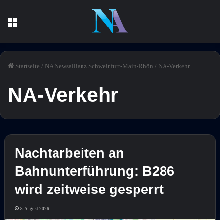
Menü
Startseite
/
NA Newsallianz Schweinfurt-Main-Rhön
/
NA-Verkehr
NA-Verkehr
Nachtarbeiten an
Bahnunterführung: B286
wird zeitweise gesperrt
8. August 2026