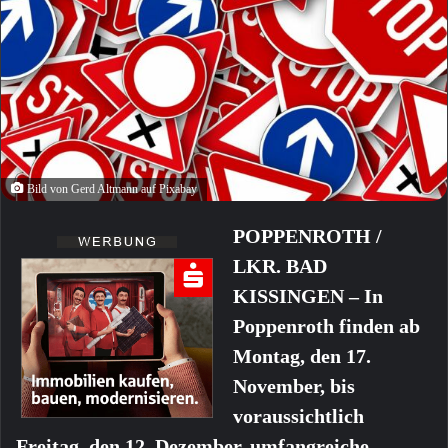
Bild von Gerd Altmann auf Pixabay
POPPENROTH /
LKR. BAD
KISSINGEN – In
Poppenroth finden ab
Montag, den 17.
November, bis
voraussichtlich
Freitag, den 12. Dezember, umfangreiche