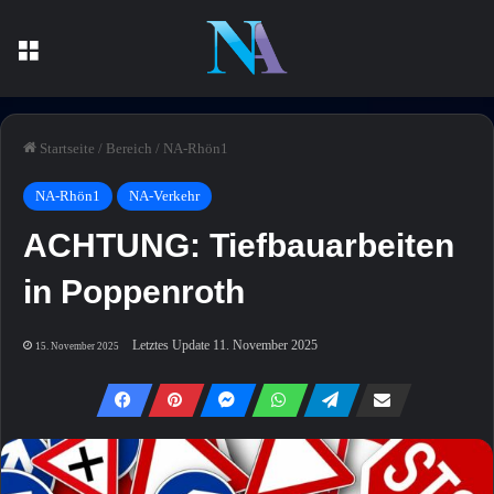
Menü
Startseite
/
Bereich
/
NA-Rhön1
NA-Rhön1
NA-Verkehr
ACHTUNG: Tiefbauarbeiten
in Poppenroth
Letztes Update 11. November 2025
15. November 2025