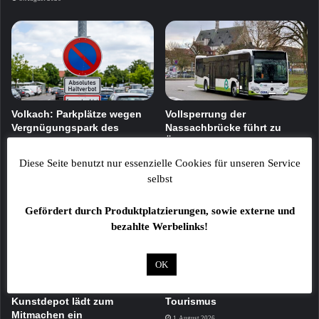
Volkach: Parkplätze wegen
Vollsperrung der
Vergnügungspark des
Nassachbrücke führt zu
Weinfests gesperrt
Änderungen im Busverkehr
3. August 2026
1. August 2026
Diese Seite benutzt nur essenzielle Cookies für unseren Service
selbst
Gefördert durch Produktplatzierungen, sowie externe und
bezahlte Werbelinks!
OK
Ferienprogramm im Kloster
Bäderland Bayerische Rhön
Wechterswinkel und
stärkt Zusammenarbeit im
Kunstdepot lädt zum
Tourismus
Mitmachen ein
1. August 2026