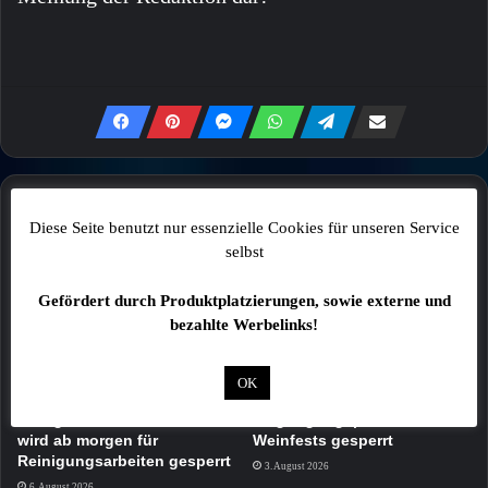
Mehr
Diese Seite benutzt nur essenzielle Cookies für unseren Service
selbst
Gefördert durch Produktplatzierungen, sowie externe und
bezahlte Werbelinks!
OK
ACHTUNG: Tiefgarage am
Volkach: Parkplätze wegen
Georg-Wichtermann-Platz
Vergnügungspark des
wird ab morgen für
Weinfests gesperrt
Reinigungsarbeiten gesperrt
3. August 2026
6. August 2026