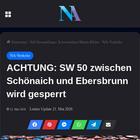
Menü
Startseite
/
NA Newsallianz Schweinfurt-Main-Rhön
/
NA-Verkehr
NA-Verkehr
ACHTUNG: SW 50 zwischen
Schönaich und Ebersbrunn
wird gesperrt
Letztes Update 21. Mai 2026
21. Mai 2026