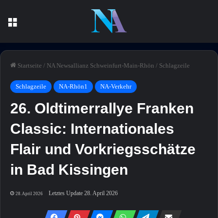
Menü
Startseite
/
NA Newsallianz Schweinfurt-Main-Rhön
/
Schlagzeile
Schlagzeile
NA-Rhön1
NA-Verkehr
26. Oldtimerrallye Franken
Classic: Internationales
Flair und Vorkriegsschätze
in Bad Kissingen
Letztes Update 28. April 2026
28. April 2026