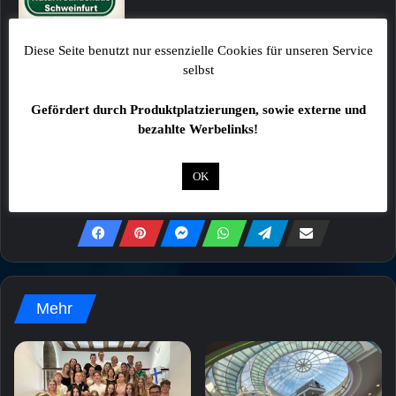
Alle Angaben ohne Gewähr!
Diese Seite benutzt nur essenzielle Cookies für unseren Service
selbst
Fotos sind ggf. beispielhafte Symbolbilder!
Kommentare von Lesern stellen keinesfalls die
Gefördert durch Produktplatzierungen, sowie externe und
Meinung der Redaktion dar!
bezahlte Werbelinks!
OK
Mehr