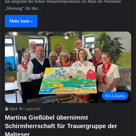
hat aufgrund der hohen Wassertemperaturen im Main die Warnstufe
„Warnung“ für den…
Mehr lesen »
NA-Lokales
2fly4
7. August 2026
Martina Gießübel übernimmt
Schirmherrschaft für Trauergruppe der
Malteser