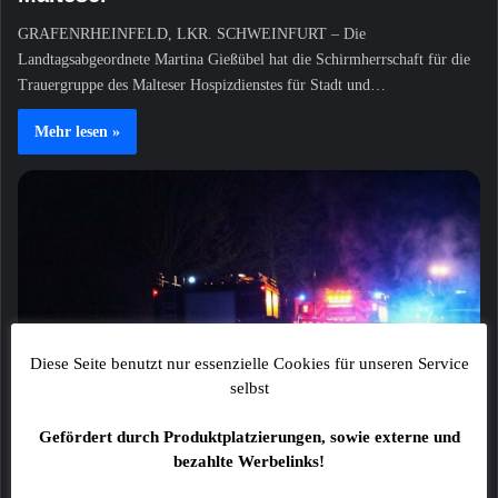
GRAFENRHEINFELD, LKR. SCHWEINFURT – Die
Landtagsabgeordnete Martina Gießübel hat die Schirmherrschaft für die
Trauergruppe des Malteser Hospizdienstes für Stadt und…
Mehr lesen »
Diese Seite benutzt nur essenzielle Cookies für unseren Service
selbst
NA-Notruf
Gefördert durch Produktplatzierungen, sowie externe und
2fly4
7. August 2026
bezahlte Werbelinks!
Zwei Fußgänger bei Verkehrsunfall schwer