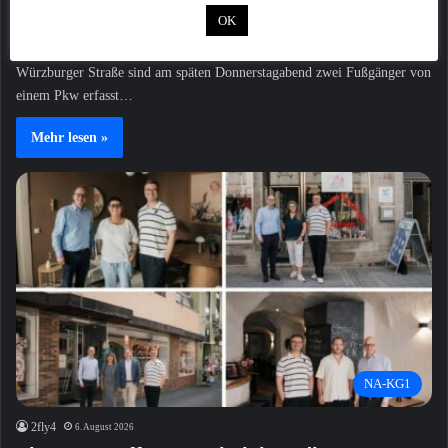
verletzt
OK
ASCHAFFENBURG – Bei einem schweren Verkehrsunfall in der
Würzburger Straße sind am späten Donnerstagabend zwei Fußgänger von
einem Pkw erfasst…
Mehr lesen »
NA-KG1
2fly4
6. August 2026