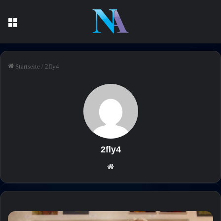
Menü
Startseite
/
2fly4
2fly4
We
bse
ite