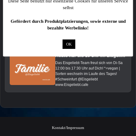
Diese Seite benutzt nur essenzielle Cookies für unseren Service
selbst
Gefördert durch Produktplatzierungen, sowie externe und
bezahlte Werbelinks!
Das könnte Dich auch interessieren:
OK
Heute nur bis 16 Uhr im Eisgeliebt: Schw. Johannisbeere*, Zitrone*, Orange*, Kokos*, Vanille, Mandel, Pistazie und Tonkabohne*
Das Eisgeliebt-Team freut sich von Di-Sa
12:00 bis 17:30 Uhr auf Dich! *=vegan |
Sorten wechseln im Laufe des Tages!
#Schweinfurt @Eisgeliebt
www.Eisgeliebt.cafe
Kontakt/Impressum