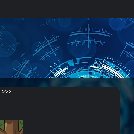
uch nach
t >>>