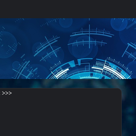
uch nach
t >>>