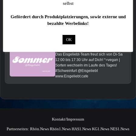
selbst
Gefördert durch Produktplatzierungen, sowie externe und
bezahlte Werbelinks!
Das könnte Dich auch interessieren:
OK
Heute im Eisgeliebt: Brombeere*, Zitrone*, Orange*, Kokos*, Vanille, Mandel, Pistazie und Basilikum
Das Eisgeliebt-Team freut sich von Di-Sa
12:00 bis 17:30 Uhr auf Dich! *=vegan |
Sorten wechseln im Laufe des Tages!
#Schweinfurt @Eisgeliebt
www.Eisgeliebt.cafe
Kontakt/Impressum
Partnerseiten:
Rhön.News
Rhön1.News
HAS1.News
KG1.News
NES1.News