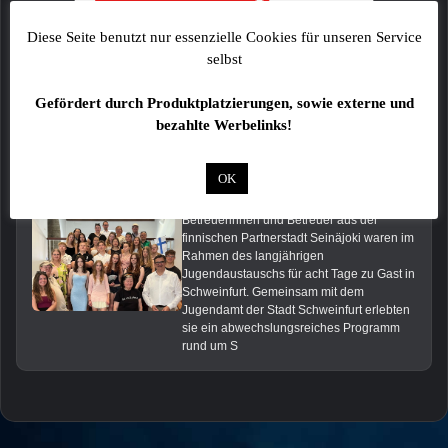
Diese Seite benutzt nur essenzielle Cookies für unseren Service
selbst
Gefördert durch Produktplatzierungen, sowie externe und
Das könnte Dich auch interessieren:
bezahlte Werbelinks!
Finnische Jugendliche erkunden Schweinfurt beim Städtepartnerschafts-Austausch
OK
SCHWEINFURT - 19 Jugendliche und fünf
Betreuerinnen und Betreuer aus der
finnischen Partnerstadt Seinäjoki waren im
Rahmen des langjährigen
Jugendaustauschs für acht Tage zu Gast in
Schweinfurt. Gemeinsam mit dem
Jugendamt der Stadt Schweinfurt erlebten
sie ein abwechslungsreiches Programm
rund um S