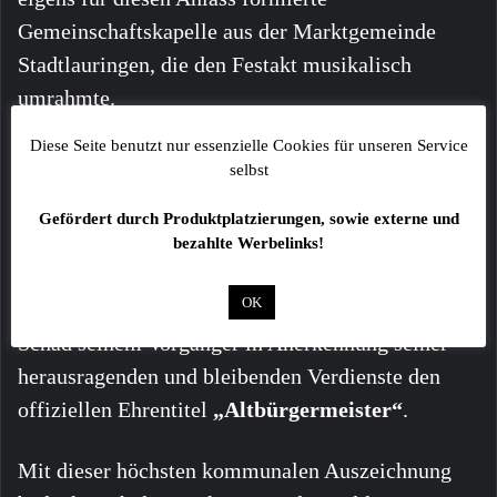
Gemeinschaftskapelle aus der Marktgemeinde
Stadtlauringen, die den Festakt musikalisch
umrahmte.
Diese Seite benutzt nur essenzielle Cookies für unseren Service
Höchste Ehrung: Ernennung zum
selbst
„Altbürgermeister“
Gefördert durch Produktplatzierungen, sowie externe und
Der emotionalste Moment folgte zum Ende des
bezahlte Werbelinks!
offiziellen Teils: Unter dem anhaltenden Applaus
OK
der geladenen Gäste verlieh Bürgermeister René
Schäd seinem Vorgänger in Anerkennung seiner
herausragenden und bleibenden Verdienste den
offiziellen Ehrentitel
„Altbürgermeister“
.
Mit dieser höchsten kommunalen Auszeichnung