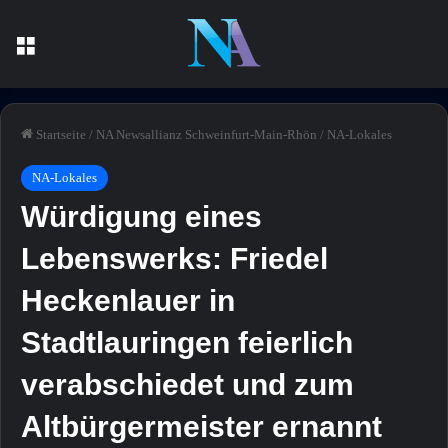
Menü
Startseite
/
NA Newsallianz Schweinfurt-Main-Rhön
/
NA-Lokales
NA-Lokales
Würdigung eines
Lebenswerks: Friedel
Heckenlauer in
Stadtlauringen feierlich
verabschiedet und zum
Altbürgermeister ernannt