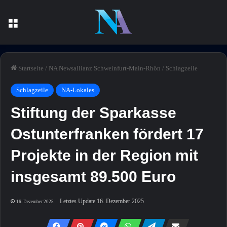
Menü
Startseite
/
NA Newsallianz Schweinfurt-Main-Rhön
/
Schlagzeile
Schlagzeile
NA-Lokales
Stiftung der Sparkasse
Ostunterfranken fördert 17
Projekte in der Region mit
insgesamt 89.500 Euro
Letztes Update 16. Dezember 2025
16. Dezember 2025