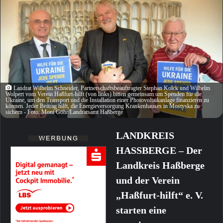
Landrat Wilhelm Schneider, Partnerschaftsbeauftragter Stephan Kolck und Wilhelm
Wolpert vom Verein Haßfurt-hilft (von links) bitten gemeinsam um Spenden für die
Ukraine, um den Transport und die Installation einer Photovoltaikanlage finanzieren zu
können. Jeder Beitrag hilft, die Energieversorgung Krankenhauses in Mostyska zu
sichern - Foto: Moni Göhr/Landratsamt Haßberge
LANDKREIS
HASSBERGE – Der
Landkreis Haßberge
und der Verein
„Haßfurt-hilft“ e. V.
starten eine