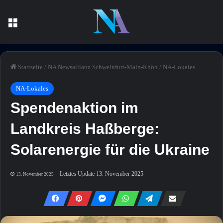
Menü
Startseite
/
NA Newsallianz Schweinfurt-Main-Rhön
/
NA-Lokales
NA-Lokales
Spendenaktion im
Landkreis Haßberge:
Solarenergie für die Ukraine
Letztes Update 13. November 2025
13. November 2025