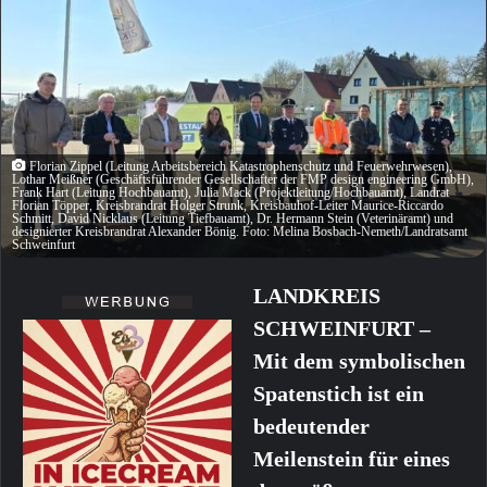
Florian Zippel (Leitung Arbeitsbereich Katastrophenschutz und Feuerwehrwesen),
Lothar Meißner (Geschäftsführender Gesellschafter der FMP design engineering GmbH),
Frank Hart (Leitung Hochbauamt), Julia Mack (Projektleitung/Hochbauamt), Landrat
Florian Töpper, Kreisbrandrat Holger Strunk, Kreisbauhof-Leiter Maurice-Riccardo
Schmitt, David Nicklaus (Leitung Tiefbauamt), Dr. Hermann Stein (Veterinäramt) und
designierter Kreisbrandrat Alexander Bönig. Foto: Melina Bosbach-Nemeth/Landratsamt
Schweinfurt
LANDKREIS
SCHWEINFURT –
Mit dem symbolischen
Spatenstich ist ein
bedeutender
Meilenstein für eines