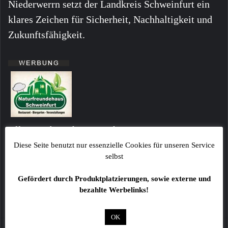
Niederwerrn setzt der Landkreis Schweinfurt ein
klares Zeichen für Sicherheit, Nachhaltigkeit und
Zukunftsfähigkeit.
Alle Angaben ohne Gewähr!
Fotos sind ggf. beispielhafte Symbolbilder!
Diese Seite benutzt nur essenzielle Cookies für unseren Service
selbst
Kommentare von Lesern stellen keinesfalls die
Meinung der Redaktion dar!
Gefördert durch Produktplatzierungen, sowie externe und
bezahlte Werbelinks!
OK