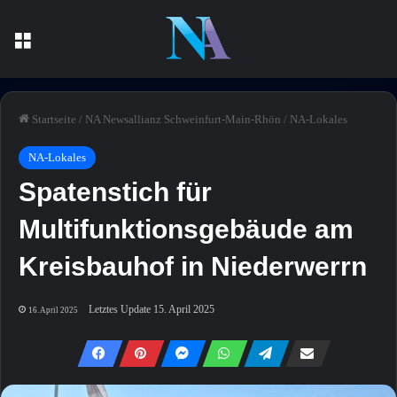
Menü
Startseite
/
NA Newsallianz Schweinfurt-Main-Rhön
/
NA-Lokales
NA-Lokales
Spatenstich für
Multifunktionsgebäude am
Kreisbauhof in Niederwerrn
Letztes Update 15. April 2025
16. April 2025