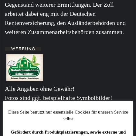
Gegenstand weiterer Ermittlungen. Der Zoll
arbeitet dabei eng mit der Deutschen
Rentenversicherung, den Ausländerbehörden und
weiteren Zusammenarbeitsbehörden zusammen.
Alle Angaben ohne Gewähr!
Fotos sind ggf. beispielhafte Symbolbilder!
Kommentare von Lesern stellen keinesfalls die
Diese Seite benutzt nur essenzielle Cookies für unseren Service
Meinung der Redaktion dar!
selbst
Gefördert durch Produktplatzierungen, sowie externe und