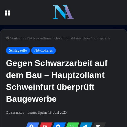
Menü
Startseite
/
NA Newsallianz Schweinfurt-Main-Rhön
/
Schlagzeile
Schlagzeile
NA-Lokales
Gegen Schwarzarbeit auf
dem Bau – Hauptzollamt
Schweinfurt überprüft
Baugewerbe
Letztes Update 18. Juni 2025
18. Juni 2025