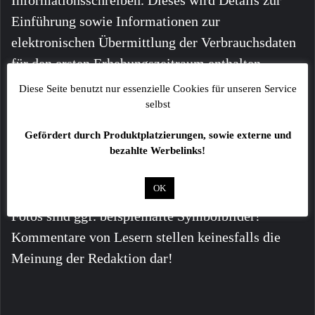
Einführung sowie Informationen zur
elektronischen Übermittlung der Verbrauchsdaten
für den ersten Erhebungszeitraum enthalten.
Diese Seite benutzt nur essenzielle Cookies für unseren Service
selbst
Gefördert durch Produktplatzierungen, sowie externe und
bezahlte Werbelinks!
OK
Alle Angaben ohne Gewähr!
Fotos sind ggf. beispielhafte Symbolbilder!
Kommentare von Lesern stellen keinesfalls die
Meinung der Redaktion dar!