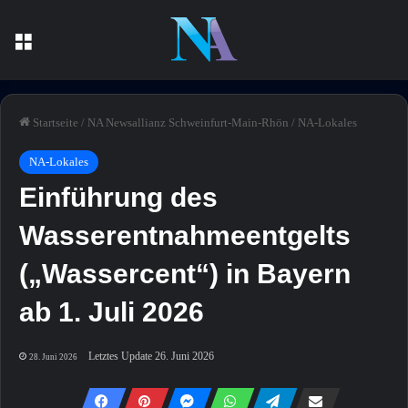
Menü
Startseite
/
NA Newsallianz Schweinfurt-Main-Rhön
/
NA-Lokales
NA-Lokales
Einführung des
Wasserentnahmeentgelts
(„Wassercent“) in Bayern
ab 1. Juli 2026
Letztes Update 26. Juni 2026
28. Juni 2026