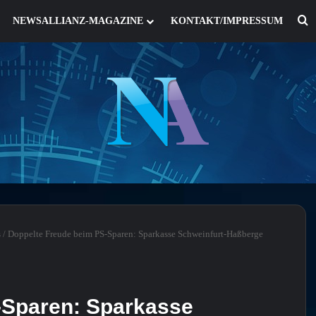
S
NEWSALLIANZ-MAGAZINE
KONTAKT/IMPRESSUM
s
/
Doppelte Freude beim PS-Sparen: Sparkasse Schweinfurt-Haßberge
-Sparen: Sparkasse