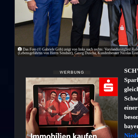
Das Foto (© Gabriele Göb) zeigt von links nach rechts: Vorstandsmitglied Ro
(Lebensgefährtin von Herrn Sendner), Georg Duscha, Kundenberater Nicolas Lo
SCH
Spar
glei
Schw
einer
beso
baye
Nied