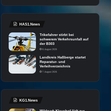
HAS1.News
Trikefahrer stirbt bei
schwerem Verkehrsunfall auf
der B303
8. August 2026
Landkreis Haßberge startet
Reparatur- und
Verleihverzeichnis
7. August 2026
KG1.News
Wildpark Klaushof lädt zur