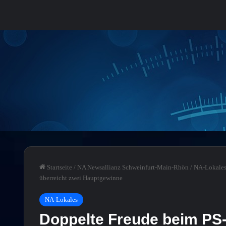
Startseite
/
NA Newsallianz Schweinfurt-Main-Rhön
/
NA-Lokale
überreicht zwei Hauptgewinne
NA-Lokales
Doppelte Freude beim PS