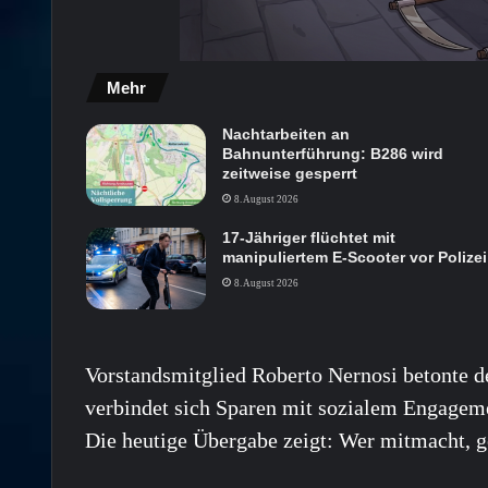
Mehr
Nachtarbeiten an
Bahnunterführung: B286 wird
zeitweise gesperrt
8. August 2026
17-Jähriger flüchtet mit
manipuliertem E-Scooter vor Polizei
8. August 2026
Vorstandsmitglied Roberto Nernosi betonte d
verbindet sich Sparen mit sozialem Engagem
Die heutige Übergabe zeigt: Wer mitmacht, ge