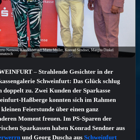
berto Nernosi, Kundenberater Mario Müller, Konrad Sendner, Margita Dinkel
mmatzsch
WEINFURT
–
Strahlende Gesichter in der
kassengalerie Schweinfurt: Das Glück schlug
ch doppelt zu. Zwei Kunden der Sparkasse
einfurt-Haßberge konnten sich im Rahmen
 kleinen Feierstunde über einen ganz
nderen Moment freuen. Im PS-Sparen der
rischen Sparkassen haben Konrad Sendner aus
erwerrn
und Georg Duscha aus
Schweinfurt