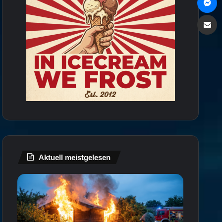
Via e
Aktuell meistgelesen