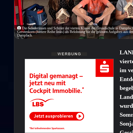
Die Schülerinnen und Schüler der vierten Klasse der Grundschule in Dampfach
Gerstenkorn (hintere Reihe links) als Belohnung für die gelösten Aufgaben aus d
Dampfach.
LAN
vier
im v
Entd
bege
Landk
wurd
Somm
Sonj
Gesc