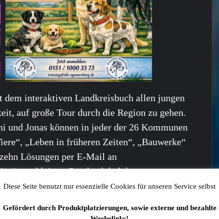
 dem interaktiven Landkreisbuch allen jungen
it, auf große Tour durch die Region zu gehen.
ni und Jonas können in jeder der 26 Kommunen
iere“, „Leben in früheren Zeiten“, „Bauwerke“
 zehn Lösungen per E-Mail an
it einem kleinen Geschenk belohnt.
Diese Seite benutzt nur essenzielle Cookies für unseren Service selbst
Gefördert durch Produktplatzierungen, sowie externe und bezahlte
 auch interessieren:
Werbelinks!