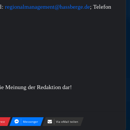
l:
regionalmanagement@hassberge.de
; Telefon
ie Meinung der Redaktion dar!
rest
Messenger
Via eMail teilen