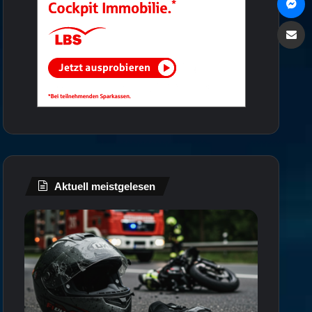
Via e
Aktuell meistgelesen