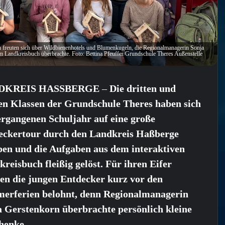
 freuten sich über Wildbienenhotels und Blumenkugeln, die Regionalmanagerin Sonja
em Landkreisbuch überbrachte. Foto: Bettina Pfeuffer/Grundschule Theres Außenstelle
DKREIS HASSBERGE
–
Die dritten und
ten Klassen der Grundschule Theres haben sich
ergangenen Schuljahr auf eine große
eckertour durch den Landkreis Haßberge
ben und die Aufgaben aus dem interaktiven
reisbuch fleißig gelöst. Für ihren Eifer
en die jungen Entdecker kurz vor den
erferien belohnt, denn Regionalmanagerin
a Gerstenkorn überbrachte persönlich kleine
henke.