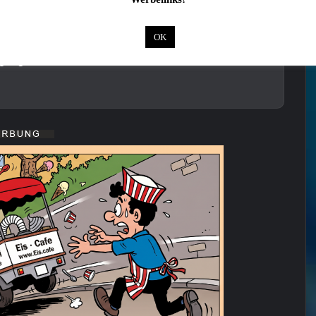
OK
gung und Diebstahl in Schweinfurt