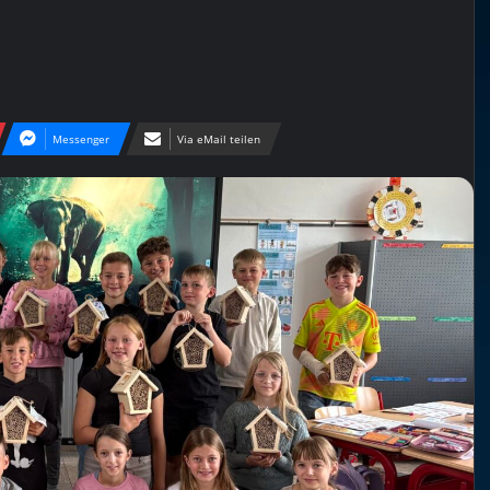
Messenger
Via eMail teilen