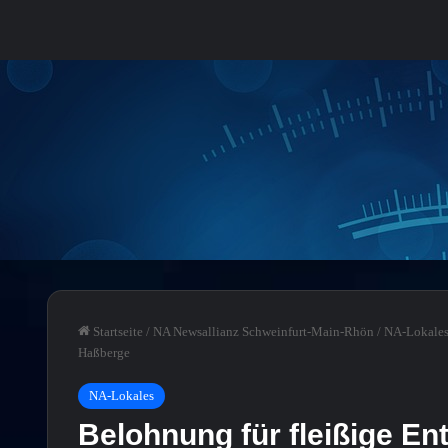
Startseite
/
NA Newsallianz Schweinfurt-Main-Rhön
/
NA-Lokale
Haßberge
NA-Lokales
Belohnung für fleißige E