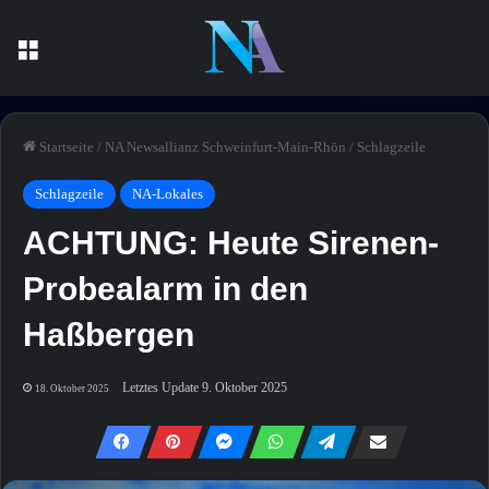
Menü
Startseite
/
NA Newsallianz Schweinfurt-Main-Rhön
/
Schlagzeile
Schlagzeile
NA-Lokales
ACHTUNG: Heute Sirenen-
Probealarm in den
Haßbergen
Letztes Update 9. Oktober 2025
18. Oktober 2025