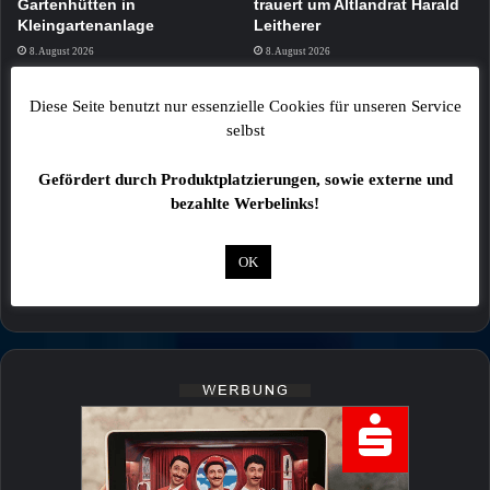
Gartenhütten in
trauert um Altlandrat Harald
Kleingartenanlage
Leitherer
8. August 2026
8. August 2026
Diese Seite benutzt nur essenzielle Cookies für unseren Service
selbst
Gefördert durch Produktplatzierungen, sowie externe und
bezahlte Werbelinks!
Trikefahrer stirbt bei
Regionale Musiker können
schwerem Verkehrsunfall auf
Staatsbad Philharmonie im
OK
der B303
Februar 2027 vertreten
7. August 2026
7. August 2026