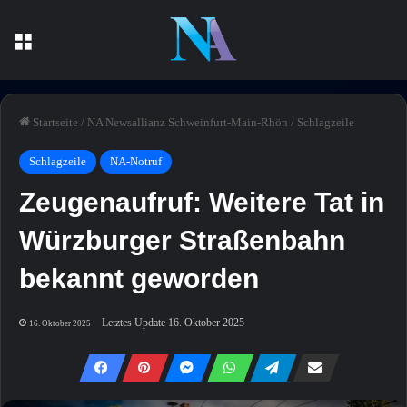
Menü
Startseite
/
NA Newsallianz Schweinfurt-Main-Rhön
/
Schlagzeile
Schlagzeile
NA-Notruf
Zeugenaufruf: Weitere Tat in
Würzburger Straßenbahn
bekannt geworden
Letztes Update 16. Oktober 2025
16. Oktober 2025