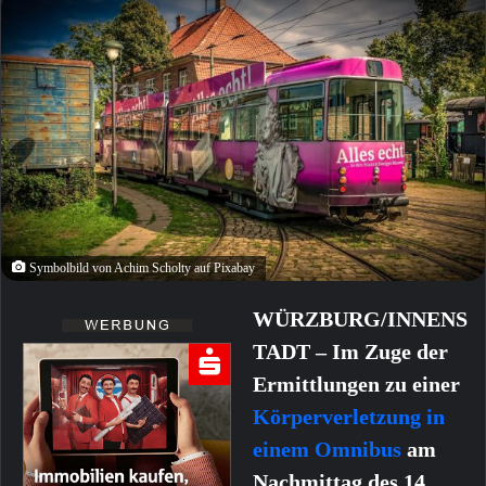
Symbolbild von Achim Scholty auf Pixabay
WÜRZBURG/INNENS
TADT – Im Zuge der
Ermittlungen zu einer
Körperverletzung in
einem Omnibus
am
Nachmittag des 14.