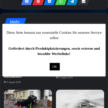
Mehr
Diese Seite benutzt nur essenzielle Cookies für unseren Service
selbst
Gefördert durch Produktplatzierungen, sowie externe und
bezahlte Werbelinks!
Finnische Jugendliche
Katze in Transportbox am
OK
erkunden Schweinfurt beim
Bamberger Bahnhof
Städtepartnerschafts-
ausgesetzt
Austausch
6. August 2026
6. August 2026