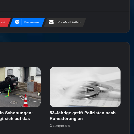
rest
Messenger
Via eMail teilen
l in Schonungen:
53-Jährige greift Polizisten nach
t sich auf das
Ruhestörung an
6. August 2026