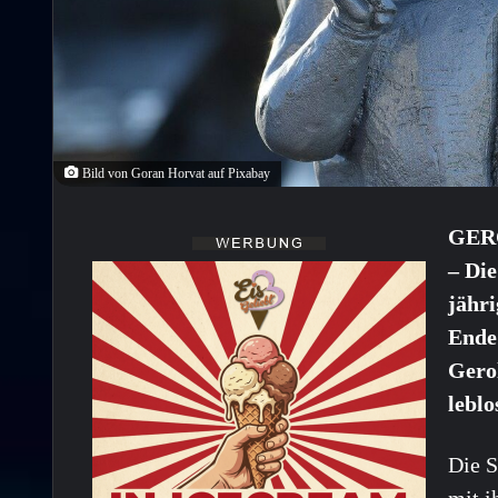
Bild von Goran Horvat auf Pixabay
GER
– Die
jähr
Ende 
Gerol
lebl
Die S
mit i