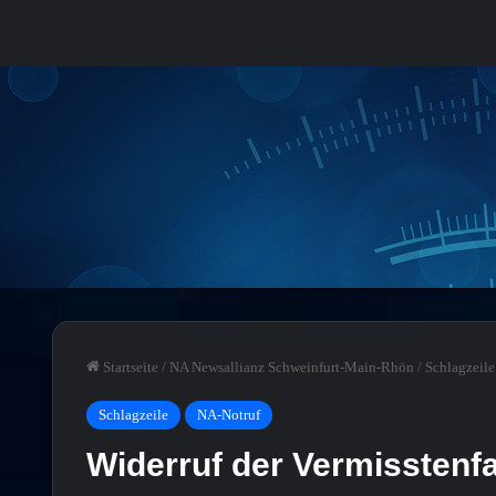
Startseite
/
NA Newsallianz Schweinfurt-Main-Rhön
/
Schlagzeile
Schlagzeile
NA-Notruf
Widerruf der Vermisstenf