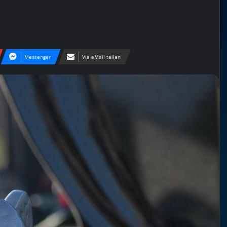
Messenger
Via eMail teilen