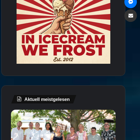
Via e
Aktuell meistgelesen