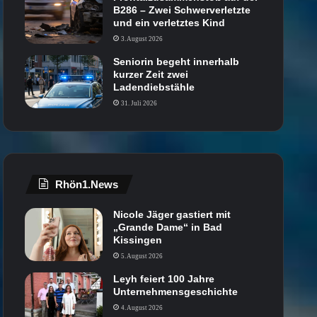
B286 – Zwei Schwerverletzte
und ein verletztes Kind
3. August 2026
Seniorin begeht innerhalb
kurzer Zeit zwei
Ladendiebstähle
31. Juli 2026
Rhön1.News
Nicole Jäger gastiert mit
„Grande Dame“ in Bad
Kissingen
5. August 2026
Leyh feiert 100 Jahre
Unternehmensgeschichte
4. August 2026