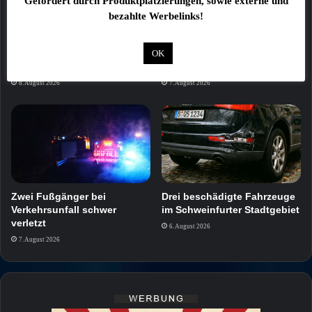
Gefördert durch Produktplatzierungen, sowie externe und
bezahlte Werbelinks!
Feuer zerstört zwei
Trikefahrer stirbt bei
Gartenhütten in
schwerem Verkehrsunfall auf
OK
Kleingartenanlage
der B303
8. August 2026
7. August 2026
Zwei Fußgänger bei
Drei beschädigte Fahrzeuge
Verkehrsunfall schwer
im Schweinfurter Stadtgebiet
verletzt
6. August 2026
7. August 2026