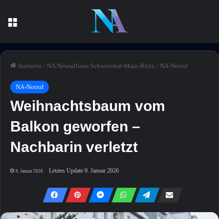
Menü
Startseite
/
NA Newsallianz Schweinfurt-Main-Rhön
/
NA-Notruf
NA-Notruf
Weihnachtsbaum vom
Balkon geworfen –
Nachbarin verletzt
Letztes Update 9. Januar 2026
9. Januar 2026