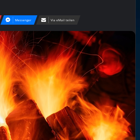
Messenger
Via eMail teilen