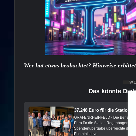
Wer hat etwas beobachtet? Hinweise erbittet
Das könnte Dich
37.248 Euro für die Station
GRAFENRHEINFELD - Die Benefizkonze
Euro für die Station Regenbogen an de
Spendenübergabe überreichte die Vors
Elterninitiative.