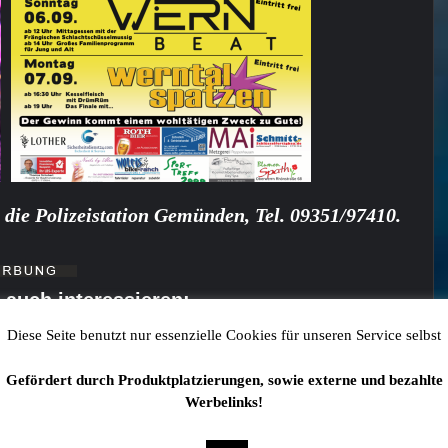
 die Polizeistation Gemünden, Tel. 09351/97410.
 auch interessieren:
Diese Seite benutzt nur essenzielle Cookies für unseren Service selbst
 Regenbogen
Gefördert durch Produktplatzierungen, sowie externe und bezahlte
rte im März 2026 in der Kulturhalle Grafenrheinfeld haben 37.248
Werbelinks!
r Uniklinik Würzburg eingebracht. Bei der offiziellen
tandschaft des Fördervereins den Erlös an Vertreter der