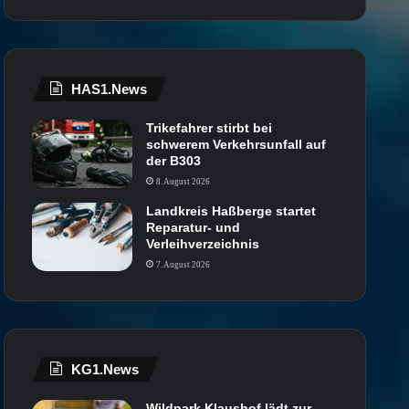
HAS1.News
Trikefahrer stirbt bei
schwerem Verkehrsunfall auf
der B303
8. August 2026
Landkreis Haßberge startet
Reparatur- und
Verleihverzeichnis
7. August 2026
KG1.News
Wildpark Klaushof lädt zur