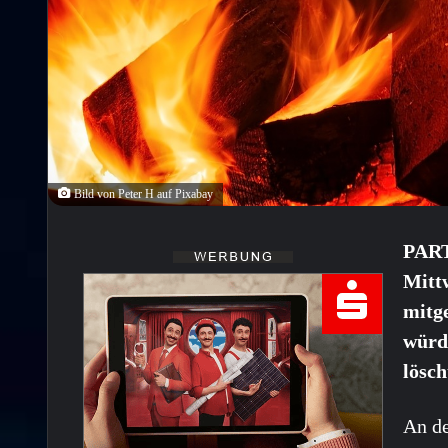
Bild von Peter H auf Pixabay
PART
Mitt
mitge
würd
lösch
An de