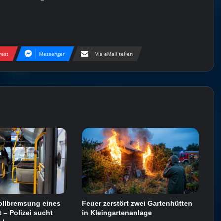
rest
Messenger
Via eMail teilen
ollbremsung eines
Feuer zerstört zwei Gartenhütten
 – Polizei sucht
in Kleingartenanlage