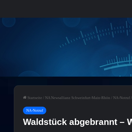
Startseite
/
NA Newsallianz Schweinfurt-Main-Rhön
/
NA-Notruf
/
NA-Notruf
Waldstück abgebrannt – 