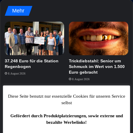
Mehr
37.248 Euro für die Station
Trickdiebstahl: Senior um
Regenbogen
Schmuck im Wert von 1.500
Euro gebracht
8. August 2026
8. August 2026
Diese Seite benutzt nur essenzielle Cookies für unseren Service
selbst
Gefördert durch Produktplatzierungen, sowie externe und
bezahlte Werbelinks!
Fahrgast bei Vollbremsung
Feuer zerstört zwei