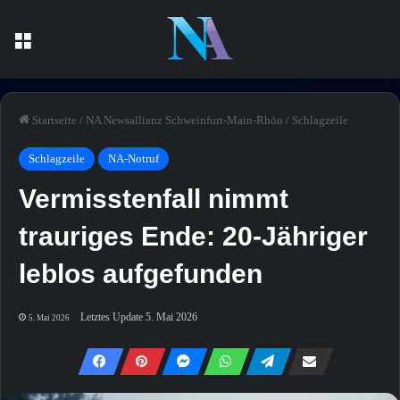
Menü
Startseite
/
NA Newsallianz Schweinfurt-Main-Rhön
/
Schlagzeile
Schlagzeile
NA-Notruf
Vermisstenfall nimmt
trauriges Ende: 20-Jähriger
leblos aufgefunden
Letztes Update 5. Mai 2026
5. Mai 2026