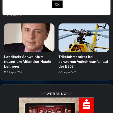
eines Busses verletzt –
Gartenhütten in
OK
Polizei sucht Zeugen in
Kleingartenanlage
Würzburg
8. August 2026
8. August 2026
Landkreis Schweinfurt
Trikefahrer stirbt bei
trauert um Altlandrat Harald
schwerem Verkehrsunfall auf
Leitherer
der B303
8. August 2026
7. August 2026