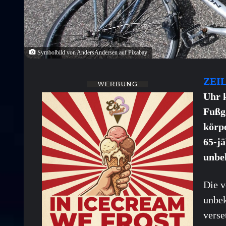
Symbolbild von AndersAndersen auf Pixabay
ZEI
Uhr 
Fußg
körp
65-j
unbe
Die v
unbek
verse