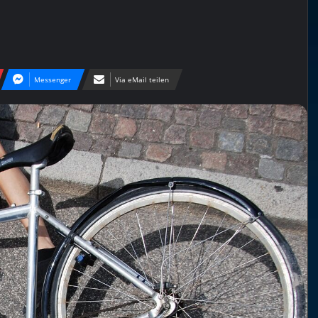
Messenger
Via eMail teilen