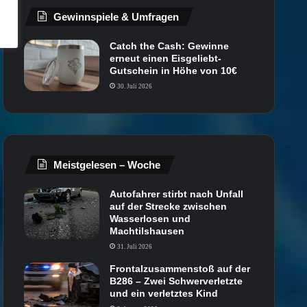
Gewinnspiele & Umfragen
Catch the Cash: Gewinne
erneut einen Eisgeliebt-
Gutschein in Höhe von 10€
30. Juli 2026
Meistgelesen – Woche
Autofahrer stirbt nach Unfall
auf der Strecke zwischen
Wasserlosen und
Machtilshausen
31. Juli 2026
Frontalzusammenstoß auf der
B286 – Zwei Schwerverletzte
und ein verletztes Kind