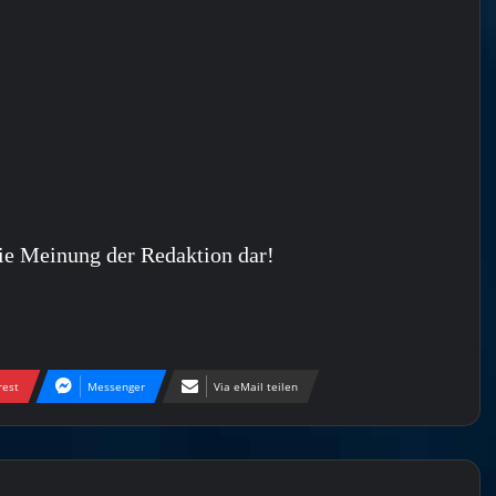
ie Meinung der Redaktion dar!
rest
Messenger
Via eMail teilen