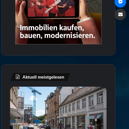
Via e
Aktuell meistgelesen