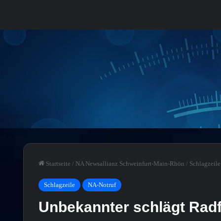
Startseite
/
NA Newsallianz Schweinfurt-Main-Rhön
/
Schlagzeile
Schlagzeile
NA-Notruf
Unbekannter schlägt Radfa