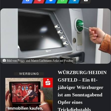
Bild von Peggy und Marco Lachmann-Anke auf Pixabay
WÜRZBURG/HEIDIN
GSFELD
–
Ein 81-
jähriger Würzburger
ist am Sonntagabend
Opfer eines
Trickdiebstahls