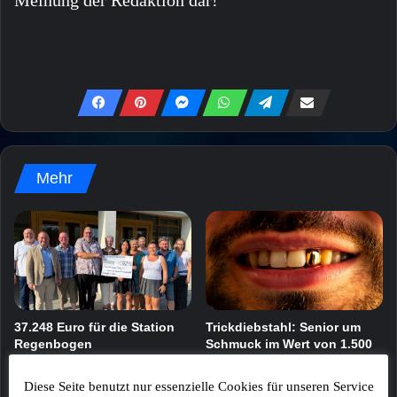
Mehr
37.248 Euro für die Station
Trickdiebstahl: Senior um
Regenbogen
Schmuck im Wert von 1.500
Euro gebracht
8. August 2026
8. August 2026
Diese Seite benutzt nur essenzielle Cookies für unseren Service