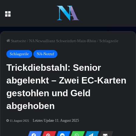
Menü
Startseite
/
NA Newsallianz Schweinfurt-Main-Rhön
/
Schlagzeile
Schlagzeile
NA-Notruf
Trickdiebstahl: Senior
abgelenkt – Zwei EC-Karten
gestohlen und Geld
abgehoben
Letztes Update 11. August 2025
11. August 2025