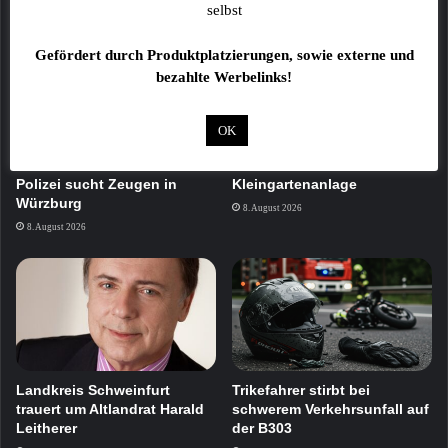
selbst
Gefördert durch Produktplatzierungen, sowie externe und
bezahlte Werbelinks!
OK
Fahrgast bei Vollbremsung
Feuer zerstört zwei
eines Busses verletzt –
Gartenhütten in
Polizei sucht Zeugen in
Kleingartenanlage
Würzburg
8. August 2026
8. August 2026
Landkreis Schweinfurt
Trikefahrer stirbt bei
trauert um Altlandrat Harald
schwerem Verkehrsunfall auf
Leitherer
der B303