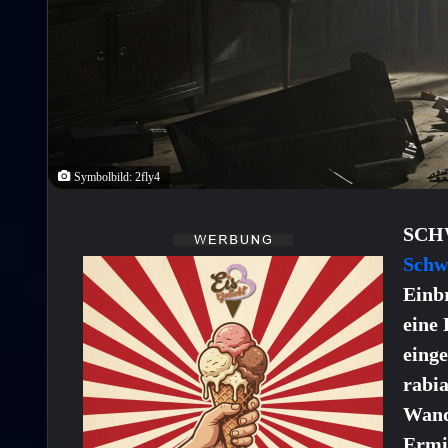
Symbolbild: 2fly4
SCHW
Schw
Einb
eine 
einge
rabi
Wand
Ermi