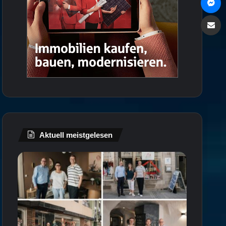
Via e
Aktuell meistgelesen