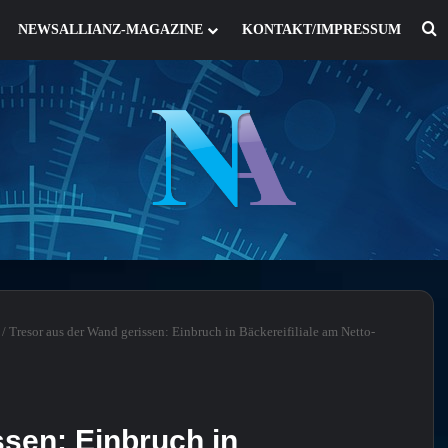
S
NEWSALLIANZ-MAGAZINE
KONTAKT/IMPRESSUM
/
Tresor aus der Wand gerissen: Einbruch in Bäckereifiliale am Netto-
ssen: Einbruch in