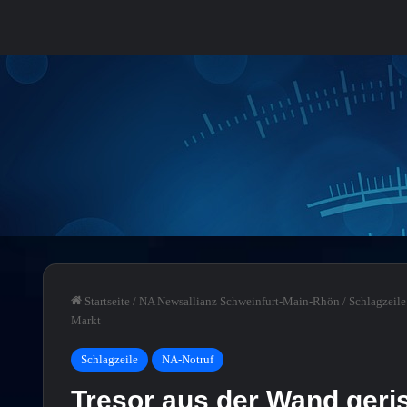
Startseite
/
NA Newsallianz Schweinfurt-Main-Rhön
/
Schlagzeile
Markt
Schlagzeile
NA-Notruf
Tresor aus der Wand geri