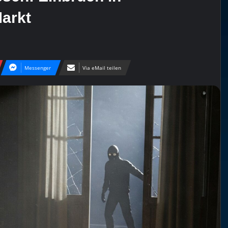
Markt
Messenger
Via eMail teilen