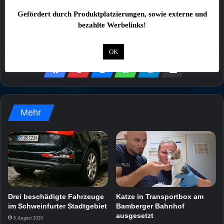
Meinung der Redaktion dar!
Gefördert durch Produktplatzierungen, sowie externe und
bezahlte Werbelinks!
OK
Mehr
Drei beschädigte Fahrzeuge
Katze in Transportbox am
im Schweinfurter Stadtgebiet
Bamberger Bahnhof
ausgesetzt
6. August 2026