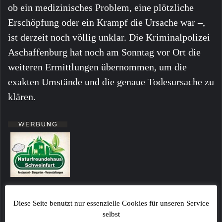
ob ein medizinisches Problem, eine plötzliche
Erschöpfung oder ein Krampf die Ursache war –,
ist derzeit noch völlig unklar. Die Kriminalpolizei
Aschaffenburg hat noch am Sonntag vor Ort die
weiteren Ermittlungen übernommen, um die
exakten Umstände und die genaue Todesursache zu
klären.
Alle Angaben ohne Gewähr!
Fotos sind ggf. beispielhafte Symbolbilder!
Diese Seite benutzt nur essenzielle Cookies für unseren Service
selbst
Kommentare von Lesern stellen keinesfalls die