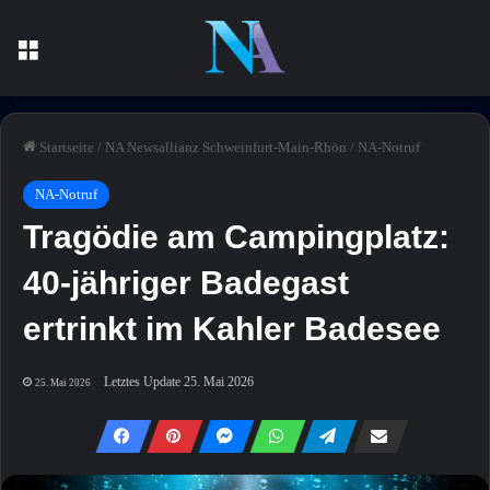
Menü
Startseite
/
NA Newsallianz Schweinfurt-Main-Rhön
/
NA-Notruf
NA-Notruf
Tragödie am Campingplatz:
40-jähriger Badegast
ertrinkt im Kahler Badesee
Letztes Update 25. Mai 2026
25. Mai 2026