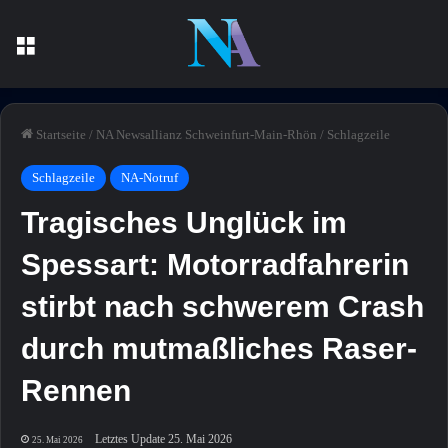
Menü
Startseite
/
NA Newsallianz Schweinfurt-Main-Rhön
/
Schlagzeile
Schlagzeile
NA-Notruf
Tragisches Unglück im
Spessart: Motorradfahrerin
stirbt nach schwerem Crash
durch mutmaßliches Raser-
Rennen
Letztes Update 25. Mai 2026
25. Mai 2026