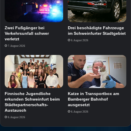
Zwei Fußgänger bei
Drei beschädigte Fahrzeuge
Verkehrsunfall schwer
im Schweinfurter Stadtgebiet
verletzt
6. August 2026
7. August 2026
Finnische Jugendliche
Katze in Transportbox am
erkunden Schweinfurt beim
Bamberger Bahnhof
Städtepartnerschafts-
ausgesetzt
Austausch
6. August 2026
6. August 2026