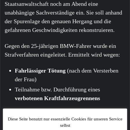
Staatsanwaltschaft noch am Abend eine
unabhängige Sachverständige ein. Sie soll anhand
der Spurenlage den genauen Hergang und die
gefahrenen Geschwindigkeiten rekonstruieren.
Gegen den 25-jährigen BMW-Fahrer wurde ein
Strafverfahren eingeleitet. Ermittelt wird wegen:
Fahrlässiger Tötung
(nach dem Versterben
der Frau)
Teilnahme bzw. Durchführung eines
verbotenen Kraftfahrzeugrennens
Der Führerschein des Mannes wurde noch vor Ort
Diese Seite benutzt nur essenzielle Cookies für unseren Service
von den Polizeibeamten sichergestellt. Die
selbst
örtlichen Freiwilligen Feuerwehren waren mit