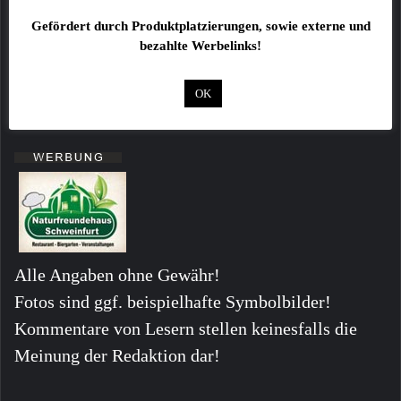
zahlreichen Einsatzkräften vor Ort, um die
Gefördert durch Produktplatzierungen, sowie externe und
bezahlte Werbelinks!
Staatsstraße für die Dauer der Rettungs- und
Bergungsarbeiten komplett abzusperren und den
OK
Verkehr umzuleiten.
Alle Angaben ohne Gewähr!
Fotos sind ggf. beispielhafte Symbolbilder!
Kommentare von Lesern stellen keinesfalls die
Meinung der Redaktion dar!