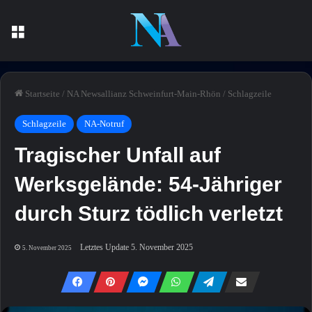
Menü
Startseite
/
NA Newsallianz Schweinfurt-Main-Rhön
/
Schlagzeile
Schlagzeile
NA-Notruf
Tragischer Unfall auf
Werksgelände: 54-Jähriger
durch Sturz tödlich verletzt
Letztes Update 5. November 2025
5. November 2025