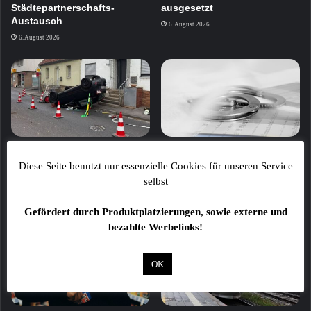
Städtepartnerschafts-
ausgesetzt
Austausch
6. August 2026
6. August 2026
Verkehrsunfall in
53-Jährige greift Polizisten
Schonungen: Pkw
nach Ruhestörung an
Diese Seite benutzt nur essenzielle Cookies für unseren Service
überschlägt sich auf das
selbst
6. August 2026
Dach
6. August 2026
Gefördert durch Produktplatzierungen, sowie externe und
bezahlte Werbelinks!
OK