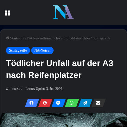
Menü
Startseite
/
NA Newsallianz Schweinfurt-Main-Rhön
/
Schlagzeile
Schlagzeile
NA-Notruf
Tödlicher Unfall auf der A3
nach Reifenplatzer
Letztes Update 3. Juli 2026
3. Juli 2026