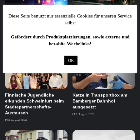
Diese Seite benutzt nur essenzielle Cookies für unseren Service
selbst
Zwei Fußgänger bei
Drei beschädigte Fahrzeuge
Verkehrsunfall schwer
im Schweinfurter Stadtgebiet
verletzt
Gefördert durch Produktplatzierungen, sowie externe und
6. August 2026
bezahlte Werbelinks!
7. August 2026
OK
Finnische Jugendliche
Katze in Transportbox am
erkunden Schweinfurt beim
Bamberger Bahnhof
Städtepartnerschafts-
ausgesetzt
Austausch
6. August 2026
6. August 2026