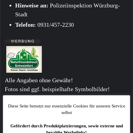
Hinweise an:
Polizeiinspektion Würzburg-
Stadt
Telefon:
0931/457-2230
Alle Angaben ohne Gewähr!
Fotos sind ggf. beispielhafte Symbolbilder!
Kommentare von Lesern stellen keinesfalls die
Meinung der Redaktion dar!
Diese Seite benutzt nur essenzielle Cookies für unseren Service
selbst
Gefördert durch Produktplatzierungen, sowie externe und
bezahlte Werbelinks!