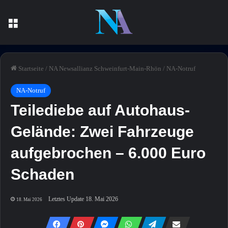
Menü
Startseite
/
NA Newsallianz Schweinfurt-Main-Rhön
/
NA-Notruf
NA-Notruf
Teilediebe auf Autohaus-
Gelände: Zwei Fahrzeuge
aufgebrochen – 6.000 Euro
Schaden
Letztes Update 18. Mai 2026
18. Mai 2026