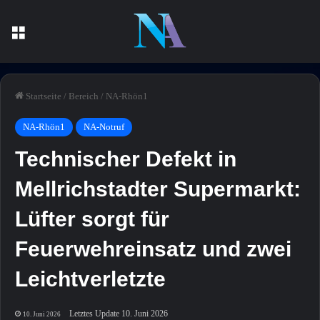
Menü
Startseite
/
Bereich
/
NA-Rhön1
NA-Rhön1
NA-Notruf
Technischer Defekt in
Mellrichstadter Supermarkt:
Lüfter sorgt für
Feuerwehreinsatz und zwei
Leichtverletzte
Letztes Update 10. Juni 2026
10. Juni 2026