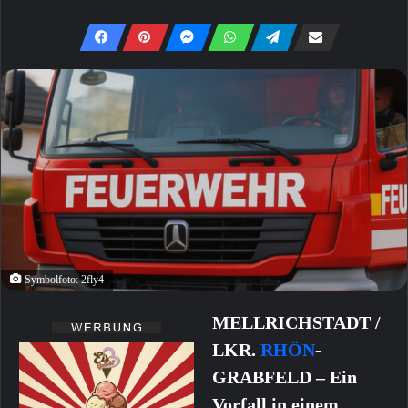
Symbolfoto: 2fly4
MELLRICHSTADT /
LKR.
RHÖN
-
GRABFELD – Ein
Vorfall in einem