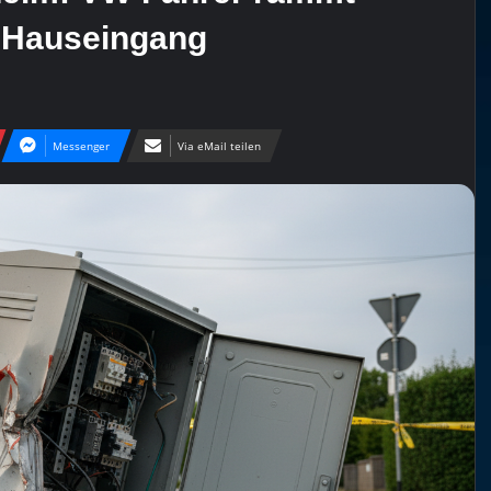
d Hauseingang
Messenger
Via eMail teilen