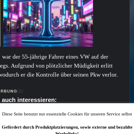
i
war der 55-jährige Fahrer eines VW auf der
gs. Aufgrund von plötzlicher Müdigkeit erlitt
odurch er die Kontrolle über seinen Pkw verlor.
 auch interessieren:
Diese Seite benutzt nur essenzielle Cookies für unseren Service selbst
Gefördert durch Produktplatzierungen, sowie externe und bezahlte
gung und Diebstahl in Schweinfurt
Werbelinks!