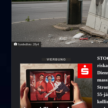
Symbolfoto: 2fly4
STO
risk
Dien
mass
Strom
55-j
koll