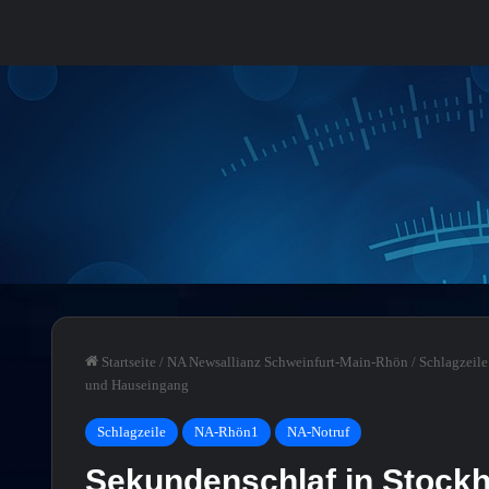
Startseite
/
NA Newsallianz Schweinfurt-Main-Rhön
/
Schlagzeile
und Hauseingang
Schlagzeile
NA-Rhön1
NA-Notruf
Sekundenschlaf in Stock