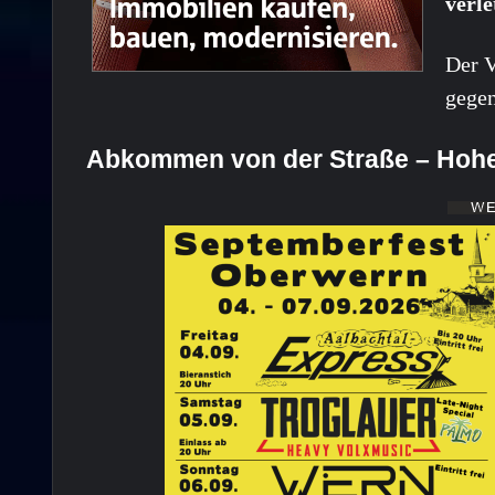
verle
Der V
gege
Abkommen von der Straße – Hoh