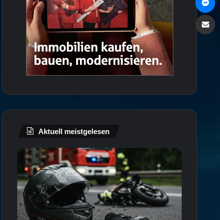
Via e
Aktuell meistgelesen