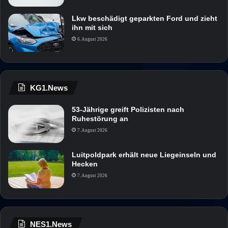
Lkw beschädigt geparkten Ford und zieht
ihn mit sich
6. August 2026
KG1.News
53-Jährige greift Polizisten nach
Ruhestörung an
7. August 2026
Luitpoldpark erhält neue Liegeinseln und
Hecken
7. August 2026
NES1.News