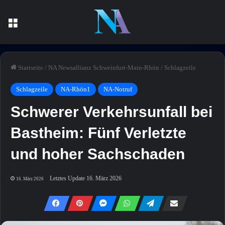
Menü
Startseite
/
NA Newsallianz Schweinfurt-Main-Rhön
/
Schlagzeile
Schlagzeile
NA-Rhön1
NA-Notruf
Schwerer Verkehrsunfall bei
Bastheim: Fünf Verletzte
und hoher Sachschaden
Letztes Update 16. März 2026
16. März 2026