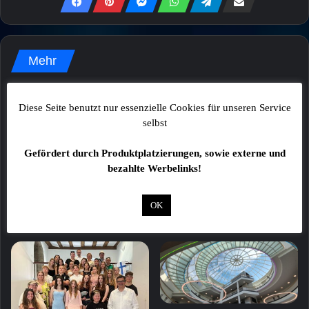
Mehr
Diese Seite benutzt nur essenzielle Cookies für unseren Service
selbst
Gefördert durch Produktplatzierungen, sowie externe und
bezahlte Werbelinks!
Zwei Fußgänger bei
Drei beschädigte Fahrzeuge
Verkehrsunfall schwer
im Schweinfurter Stadtgebiet
verletzt
OK
6. August 2026
7. August 2026