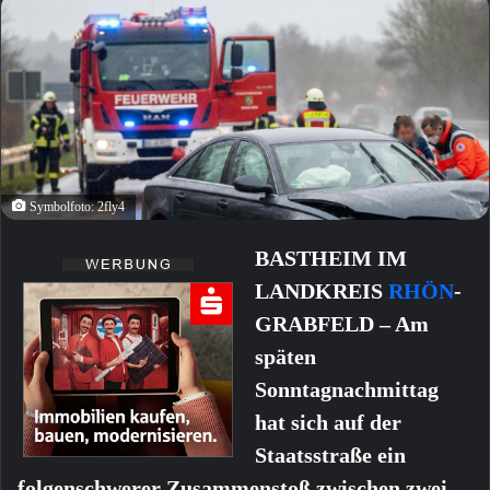
Symbolfoto: 2fly4
BASTHEIM IM
LANDKREIS
RHÖN
-
GRABFELD – Am
späten
Sonntagnachmittag
hat sich auf der
Staatsstraße ein
folgenschwerer Zusammenstoß zwischen zwei