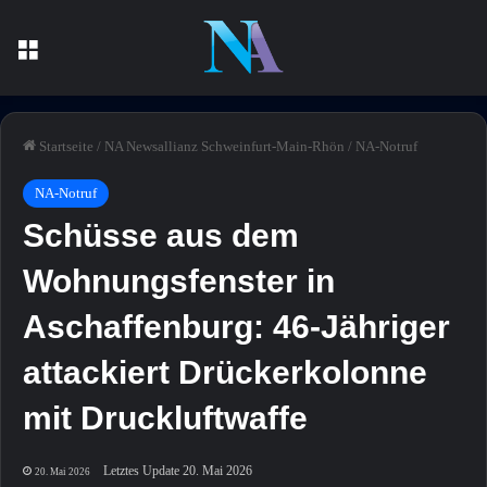
Menü
Startseite
/
NA Newsallianz Schweinfurt-Main-Rhön
/
NA-Notruf
NA-Notruf
Schüsse aus dem
Wohnungsfenster in
Aschaffenburg: 46-Jähriger
attackiert Drückerkolonne
mit Druckluftwaffe
Letztes Update 20. Mai 2026
20. Mai 2026