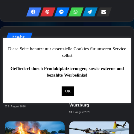
Mehr
Diese Seite benutzt nur essenzielle Cookies für unseren Service
selbst
Gefördert durch Produktplatzierungen, sowie externe und
bezahlte Werbelinks!
Trickdiebstahl: Senior um
Fahrgast bei Vollbremsung
OK
Schmuck im Wert von 1.500
eines Busses verletzt –
Euro gebracht
Polizei sucht Zeugen in
Würzburg
8. August 2026
8. August 2026