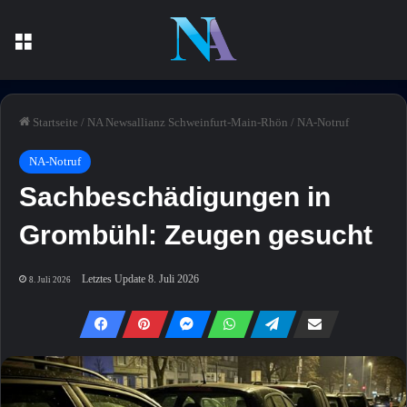
Menü
Startseite
/
NA Newsallianz Schweinfurt-Main-Rhön
/
NA-Notruf
NA-Notruf
Sachbeschädigungen in
Grombühl: Zeugen gesucht
Letztes Update 8. Juli 2026
8. Juli 2026