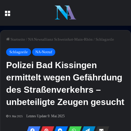
Menü
Startseite
/
NA Newsallianz Schweinfurt-Main-Rhön
/
Schlagzeile
Schlagzeile
NA-Notruf
Polizei Bad Kissingen
ermittelt wegen Gefährdung
des Straßenverkehrs –
unbeteiligte Zeugen gesucht
Letztes Update 9. Mai 2025
9. Mai 2025