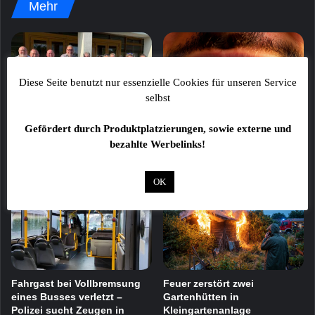
Mehr
Diese Seite benutzt nur essenzielle Cookies für unseren Service
selbst
37.248 Euro für die Station
Trickdiebstahl: Senior um
Gefördert durch Produktplatzierungen, sowie externe und
Regenbogen
Schmuck im Wert von 1.500
bezahlte Werbelinks!
Euro gebracht
8. August 2026
8. August 2026
OK
Fahrgast bei Vollbremsung
Feuer zerstört zwei
eines Busses verletzt –
Gartenhütten in
Polizei sucht Zeugen in
Kleingartenanlage