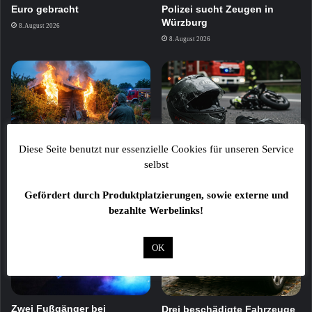
Euro gebracht
Polizei sucht Zeugen in
Würzburg
8. August 2026
8. August 2026
Diese Seite benutzt nur essenzielle Cookies für unseren Service
Feuer zerstört zwei
Trikefahrer stirbt bei
selbst
Gartenhütten in
schwerem Verkehrsunfall auf
Kleingartenanlage
der B303
Gefördert durch Produktplatzierungen, sowie externe und
8. August 2026
7. August 2026
bezahlte Werbelinks!
OK
Zwei Fußgänger bei
Drei beschädigte Fahrzeuge