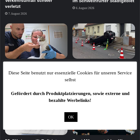
Verkehrsunfall schwer
im Schweinfurter Stadtgebiet
verletzt
6. August 2026
7. August 2026
Katze in Transportbox am
Verkehrsunfall in
Bamberger Bahnhof
Schonungen: Pkw
Diese Seite benutzt nur essenzielle Cookies für unseren Service
ausgesetzt
überschlägt sich auf das
selbst
Dach
6. August 2026
6. August 2026
Gefördert durch Produktplatzierungen, sowie externe und
bezahlte Werbelinks!
OK