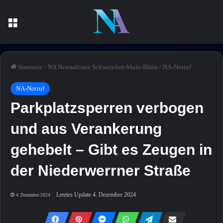
Menü
Startseite
/
NA Newsallianz Schweinfurt-Main-Rhön
/
NA-Notruf
NA-Notruf
Parkplatzsperren verbogen
und aus Verankerung
gehebelt – Gibt es Zeugen in
der Niederwerrner Straße
Letztes Update 4. Dezember 2024
4. Dezember 2024