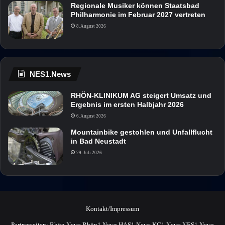
Regionale Musiker können Staatsbad
Philharmonie im Februar 2027 vertreten
8. August 2026
NES1.News
RHÖN-KLINIKUM AG steigert Umsatz und
Ergebnis im ersten Halbjahr 2026
6. August 2026
Mountainbike gestohlen und Unfallflucht
in Bad Neustadt
29. Juli 2026
Kontakt/Impressum
Partnerseiten:
Rhön.News
Rhön1.News
HAS1.News
KG1.News
NES1.News