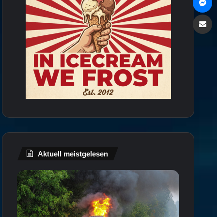
Via e
Aktuell meistgelesen