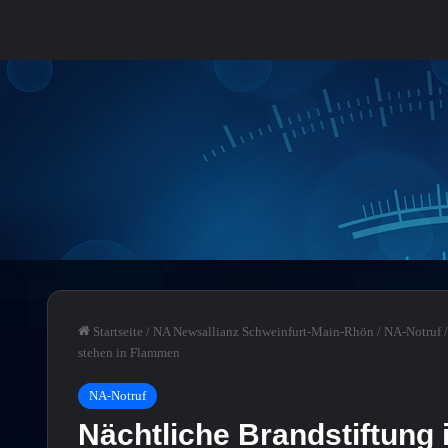
Startseite
/
NA Newsallianz Schweinfurt-Main-Rhön
/
NA-Notruf
/
stehen in Flammen
NA-Notruf
Nächtliche Brandstiftung 