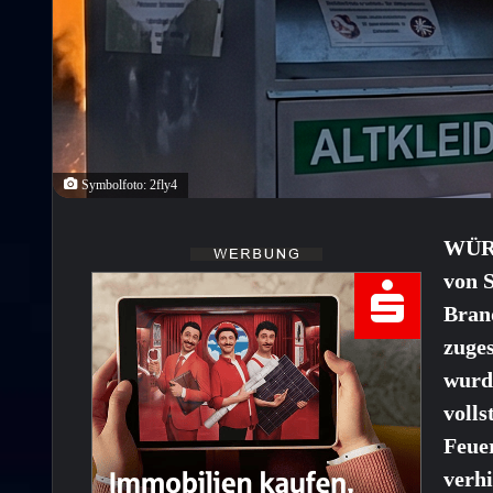
Symbolfoto: 2fly4
WÜRZ
von 
Bran
zuges
wurd
volls
Feue
verh