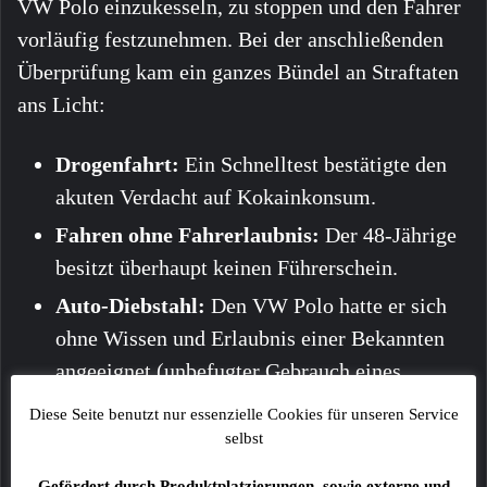
VW Polo einzukesseln, zu stoppen und den Fahrer
vorläufig festzunehmen. Bei der anschließenden
Überprüfung kam ein ganzes Bündel an Straftaten
ans Licht:
Drogenfahrt:
Ein Schnelltest bestätigte den
akuten Verdacht auf Kokainkonsum.
Fahren ohne Fahrerlaubnis:
Der 48-Jährige
besitzt überhaupt keinen Führerschein.
Auto-Diebstahl:
Den VW Polo hatte er sich
ohne Wissen und Erlaubnis einer Bekannten
angeeignet (unbefugter Gebrauch eines
Kraftfahrzeugs).
Diese Seite benutzt nur essenzielle Cookies für unseren Service
Mutmaßliche Hehlerei:
Im Kofferraum
selbst
entdeckten die Beamten originalverpackte
Gefördert durch Produktplatzierungen, sowie externe und