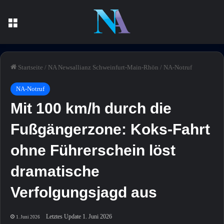
Menü
Startseite
/
NA Newsallianz Schweinfurt-Main-Rhön
/
NA-Notruf
NA-Notruf
Mit 100 km/h durch die
Fußgängerzone: Koks-Fahrt
ohne Führerschein löst
dramatische
Verfolgungsjagd aus
Letztes Update 1. Juni 2026
1. Juni 2026