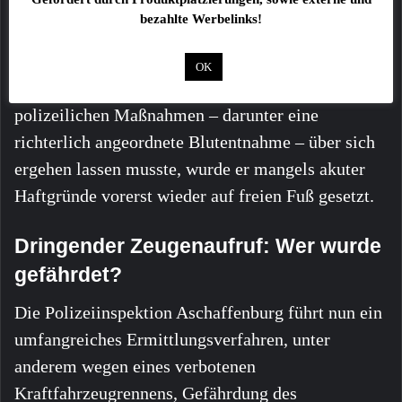
Kleidung und Elektroartikel, bei denen es sich
bezahlte Werbelinks!
aller Voraussicht nach um Diebesgut handelt.
OK
Nachdem der Tatverdächtige die notwendigen
polizeilichen Maßnahmen – darunter eine
richterlich angeordnete Blutentnahme – über sich
ergehen lassen musste, wurde er mangels akuter
Haftgründe vorerst wieder auf freien Fuß gesetzt.
Dringender Zeugenaufruf: Wer wurde
gefährdet?
Die Polizeiinspektion Aschaffenburg führt nun ein
umfangreiches Ermittlungsverfahren, unter
anderem wegen eines verbotenen
Kraftfahrzeugrennens, Gefährdung des