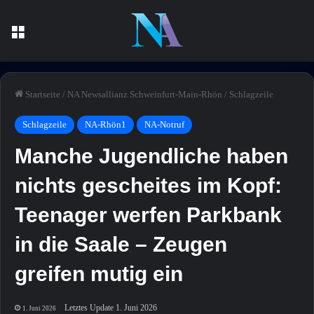
Menü
Startseite
/
NA Newsallianz Schweinfurt-Main-Rhön
/
Schlagzeile
Schlagzeile
NA-Rhön1
NA-Notruf
Manche Jugendliche haben
nichts gescheites im Kopf:
Teenager werfen Parkbank
in die Saale – Zeugen
greifen mutig ein
Letztes Update 1. Juni 2026
1. Juni 2026