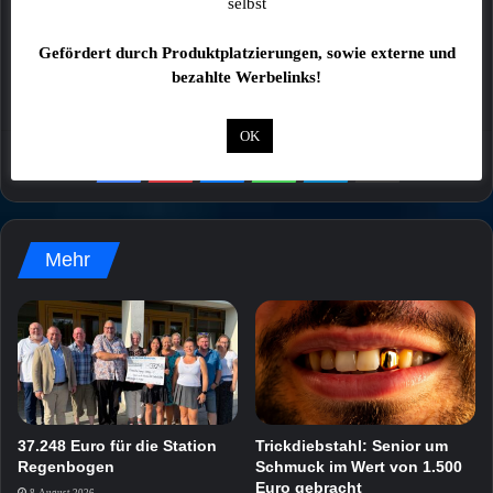
Kommentare von Lesern stellen keinesfalls die
selbst
Meinung der Redaktion dar!
Gefördert durch Produktplatzierungen, sowie externe und
bezahlte Werbelinks!
OK
Mehr
37.248 Euro für die Station
Trickdiebstahl: Senior um
Regenbogen
Schmuck im Wert von 1.500
Euro gebracht