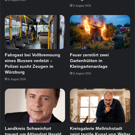
8. August 2026
8. August 2026
Fahrgast bei Vollbremsung
Feuer zerstört zwei
eines Busses verletzt –
Gartenhütten in
Polizei sucht Zeugen in
Kleingartenanlage
Würzburg
8. August 2026
8. August 2026
Landkreis Schweinfurt
Kreisgalerie Mellrichstadt
trauert um Altlandrat Harald
zeigt textile Kunst von Walter