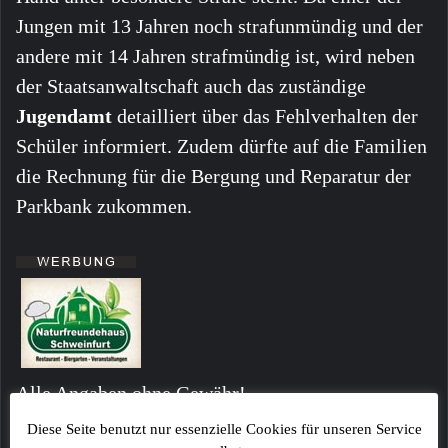
Jungen mit 13 Jahren noch strafunmündig und der
andere mit 14 Jahren strafmündig ist, wird neben
der Staatsanwaltschaft auch das zuständige
Jugendamt
detailliert über das Fehlverhalten der
Schüler informiert. Zudem dürfte auf die Familien
die Rechnung für die Bergung und Reparatur der
Parkbank zukommen.
Alle Angaben ohne Gewähr!
Fotos sind ggf. beispielhafte Symbolbilder!
Diese Seite benutzt nur essenzielle Cookies für unseren Service