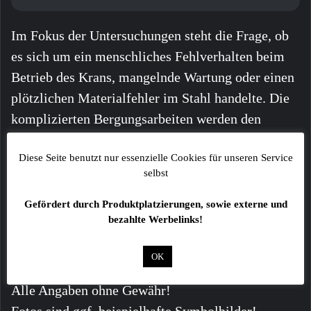
Im Fokus der Untersuchungen steht die Frage, ob
es sich um ein menschliches Fehlverhalten beim
Betrieb des Krans, mangelnde Wartung oder einen
plötzlichen Materialfehler im Stahl handelte. Die
komplizierten Bergungsarbeiten werden den
betroffenen Straßenzug voraussichtlich noch das
Diese Seite benutzt nur essenzielle Cookies für unseren Service
gesamte Wochenende über beschäftigen.
selbst
Gefördert durch Produktplatzierungen, sowie externe und
bezahlte Werbelinks!
OK
Alle Angaben ohne Gewähr!
Fotos sind ggf. beispielhafte Symbolbilder!