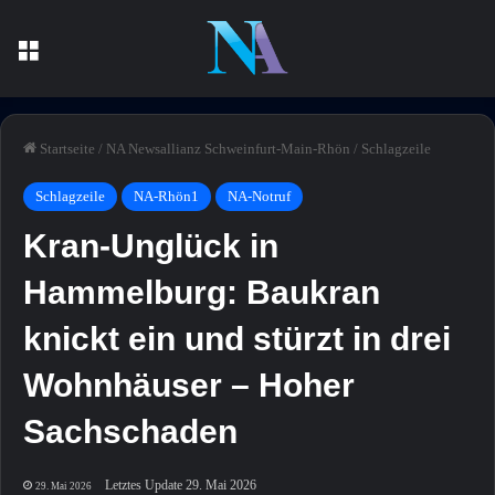
Menü
Startseite
/
NA Newsallianz Schweinfurt-Main-Rhön
/
Schlagzeile
Schlagzeile
NA-Rhön1
NA-Notruf
Kran-Unglück in
Hammelburg: Baukran
knickt ein und stürzt in drei
Wohnhäuser – Hoher
Sachschaden
Letztes Update 29. Mai 2026
29. Mai 2026