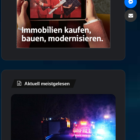
Via e
Aktuell meistgelesen