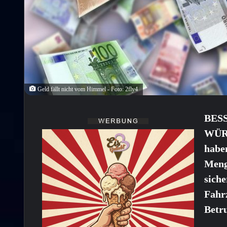
Geld fällt nicht vom Himmel - Foto: 2fly4
BES
WÜR
habe
Meng
siche
Fahrz
Betru