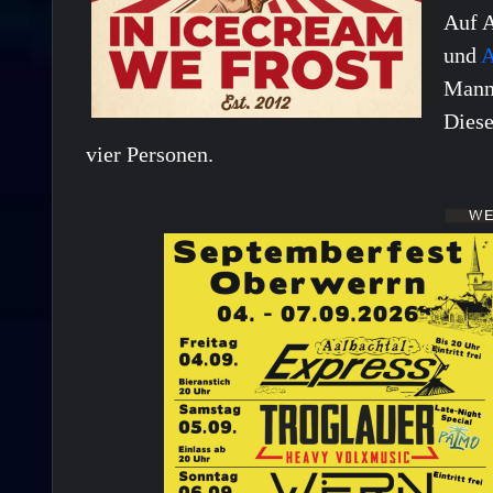
Auf A
und
A
Mann 
Diese
vier Personen.