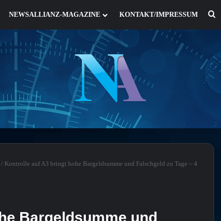
S
NEWSALLIANZ-MAGAZINE
KONTAKT/IMPRESSUM
/
Kontrolle auf A3 bringt hohe Bargeldsumme und Falschgeld zu Tage – 4
hohe Bargeldsumme und