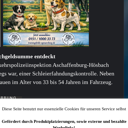
schgeldsumme entdeckt
kehrspolizeiinspektion Aschaffenburg-Hösbach
egs war, einer Schleierfahndungskontrolle. Neben
auen im Alter von 33 bis 54 Jahren im Fahrzeug.
 auch interessieren:
Diese Seite benutzt nur essenzielle Cookies für unseren Service selbst
Gefördert durch Produktplatzierungen, sowie externe und bezahlte
Werbelinks!