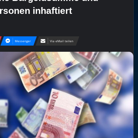
rsonen inhaftiert
Messenger
Via eMail teilen