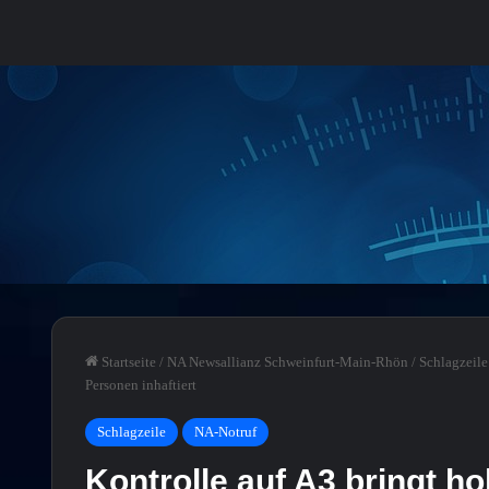
Startseite
/
NA Newsallianz Schweinfurt-Main-Rhön
/
Schlagzeile
Personen inhaftiert
Schlagzeile
NA-Notruf
Kontrolle auf A3 bringt 