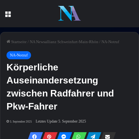
Menü
Startseite
/
NA Newsallianz Schweinfurt-Main-Rhön
/
NA-Notruf
NA-Notruf
Körperliche
Auseinandersetzung
zwischen Radfahrer und
Pkw-Fahrer
Letztes Update 5. September 2025
5. September 2025