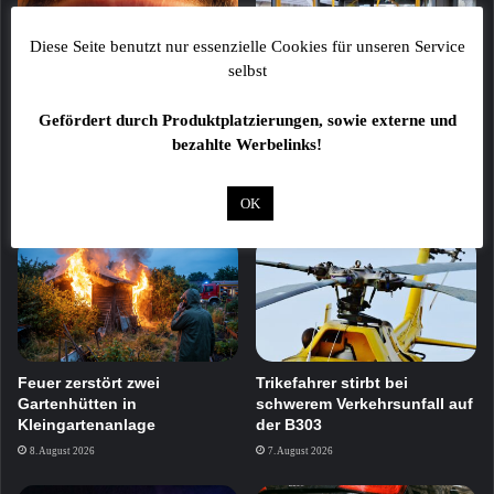
Diese Seite benutzt nur essenzielle Cookies für unseren Service
selbst
Trickdiebstahl: Senior um
Fahrgast bei Vollbremsung
Gefördert durch Produktplatzierungen, sowie externe und
Schmuck im Wert von 1.500
eines Busses verletzt –
bezahlte Werbelinks!
Euro gebracht
Polizei sucht Zeugen in
Würzburg
8. August 2026
OK
8. August 2026
Feuer zerstört zwei
Trikefahrer stirbt bei
Gartenhütten in
schwerem Verkehrsunfall auf
Kleingartenanlage
der B303
8. August 2026
7. August 2026