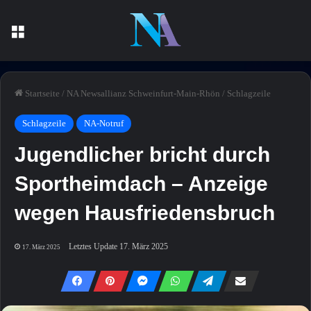
Menü
Startseite
/
NA Newsallianz Schweinfurt-Main-Rhön
/
Schlagzeile
Schlagzeile
NA-Notruf
Jugendlicher bricht durch
Sportheimdach – Anzeige
wegen Hausfriedensbruch
Letztes Update 17. März 2025
17. März 2025