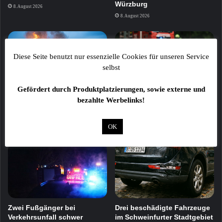
Würzburg
8. August 2026
8. August 2026
Diese Seite benutzt nur essenzielle Cookies für unseren Service
selbst
Gefördert durch Produktplatzierungen, sowie externe und
Feuer zerstört zwei
Trikefahrer stirbt bei
bezahlte Werbelinks!
Gartenhütten in
schwerem Verkehrsunfall auf
Kleingartenanlage
der B303
OK
8. August 2026
7. August 2026
Zwei Fußgänger bei
Drei beschädigte Fahrzeuge
Verkehrsunfall schwer
im Schweinfurter Stadtgebiet