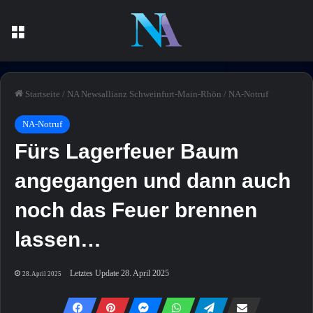
Menü
Startseite
/
NA Newsallianz Schweinfurt-Main-Rhön
/
NA-Notruf
NA-Notruf
Fürs Lagerfeuer Baum
angegangen und dann auch
noch das Feuer brennen
lassen…
Letztes Update 28. April 2025
28. April 2025