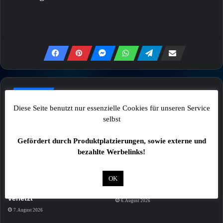
Mehr
Diese Seite benutzt nur essenzielle Cookies für unseren Service
selbst
Gefördert durch Produktplatzierungen, sowie externe und
bezahlte Werbelinks!
OK
Zwei Fußgänger bei
Drei beschädigte Fahrzeuge
Verkehrsunfall schwer
im Schweinfurter Stadtgebiet
verletzt
6. August 2026
7. August 2026