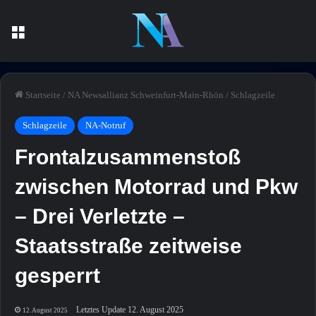
Menü
Startseite
/
NA Newsallianz Schweinfurt-Main-Rhön
/
Schlagzeile
Schlagzeile
NA-Notruf
Frontalzusammenstoß
zwischen Motorrad und Pkw
– Drei Verletzte –
Staatsstraße zeitweise
gesperrt
Letztes Update 12. August 2025
12. August 2025