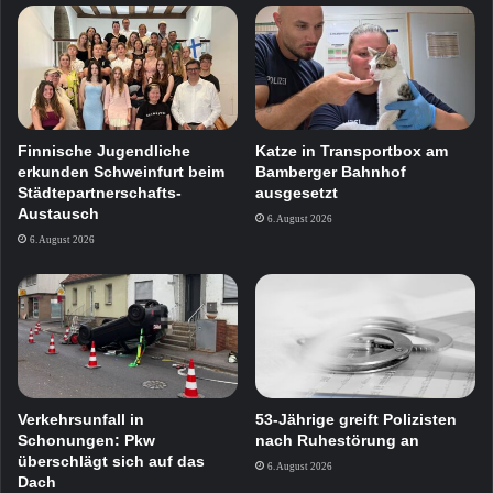
Finnische Jugendliche
Katze in Transportbox am
erkunden Schweinfurt beim
Bamberger Bahnhof
Städtepartnerschafts-
ausgesetzt
Austausch
6. August 2026
6. August 2026
Verkehrsunfall in
53-Jährige greift Polizisten
Schonungen: Pkw
nach Ruhestörung an
überschlägt sich auf das
6. August 2026
Dach